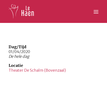
Hoofdpagina
Lesaanbod
Dag/Tijd
01/04/2020
De hele dag
Activiteiten
Locatie
Inschrijven
Theater De Schalm (Bovenzaal)
Galerij
Contact