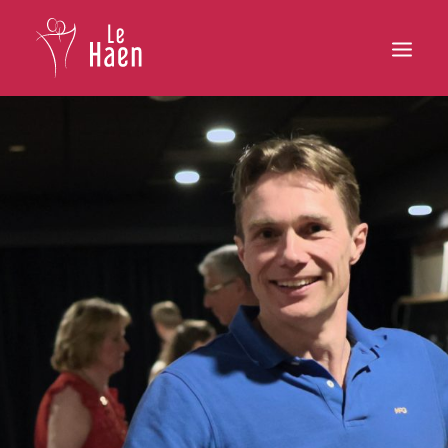
Hoofdpagina
Lesaanbod
Activiteiten
Inschrijven
Galerij
Contact