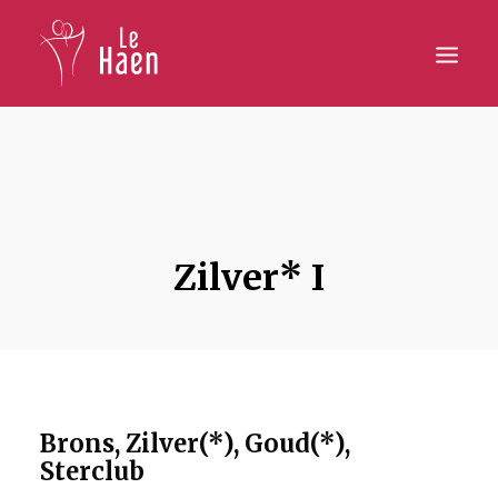
Hoofdpagina
Lesaanbod
Activiteiten
Zilver* I
Inschrijven
Galerij
Contact
Brons, Zilver(*), Goud(*),
Sterclub