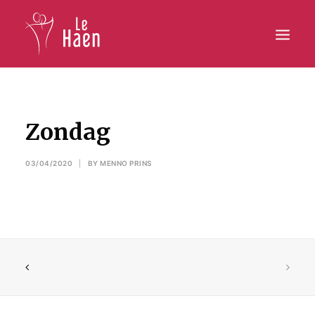
Hoofdpagina
Zondag
Lesaanbod
03/04/2020
|
BY
MENNO PRINS
Activiteiten
Inschrijven
Galerij
Contact