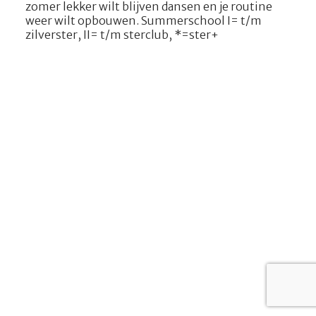
zomer lekker wilt blijven dansen en je routine
weer wilt opbouwen. Summerschool I= t/m
zilverster, II= t/m sterclub, *=ster+