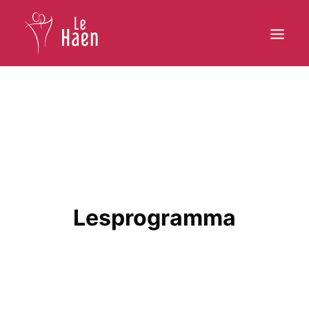
Hoofdpagina
Lesaanbod
Activiteiten
Inschrijven
Lesprogramma
Galerij
Contact