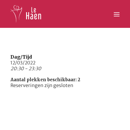
Hoofdpagina
Lesaanbod
Dag/Tijd
12/03/2022
20:30 - 23:30
Activiteiten
Aantal plekken beschikbaar: 2
Inschrijven
Reserveringen zijn gesloten
Galerij
Contact