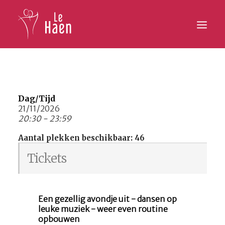
Hoofdpagina
Lesaanbod
Dag/Tijd
21/11/2026
20:30 - 23:59
Activiteiten
Aantal plekken beschikbaar: 46
Inschrijven
Tickets
Galerij
Contact
Een gezellig avondje uit - dansen op
leuke muziek - weer even routine
opbouwen