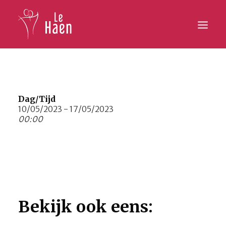
Hoofdpagina
Lesaanbod
Dag/Tijd
10/05/2023 - 17/05/2023
00:00
Activiteiten
Inschrijven
Galerij
Contact
Bekijk ook eens: