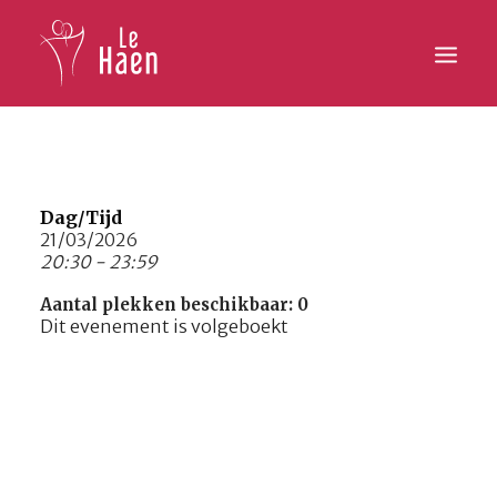
Hoofdpagina
Lesaanbod
Dag/Tijd
21/03/2026
20:30 - 23:59
Activiteiten
Aantal plekken beschikbaar: 0
Inschrijven
Dit evenement is volgeboekt
Galerij
Contact