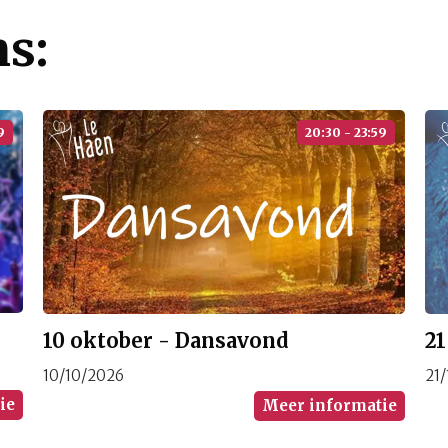
ns:
9
20:30 - 23:59
2
10 oktober - Dansavond
21
10/10/2026
ie
Meer informatie