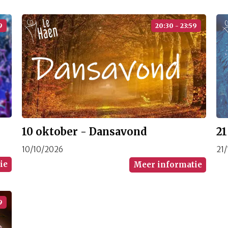
9
20:30 - 23:59
2
10 oktober - Dansavond
21
10/10/2026
ie
Meer informatie
9