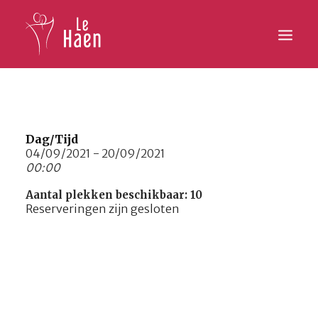
Hoofdpagina
Lesaanbod
Dag/Tijd
04/09/2021 - 20/09/2021
00:00
Activiteiten
Aantal plekken beschikbaar: 10
Inschrijven
Reserveringen zijn gesloten
Galerij
Contact