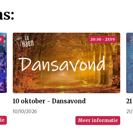
ns:
9
20:30 - 23:59
2
10 oktober - Dansavond
21
10/10/2026
ie
Meer informatie